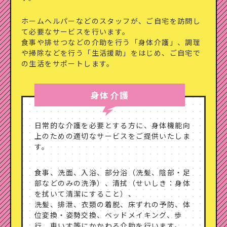
ホームヘルパーなどのスタッフが、ご自宅を訪問し
て必要な
サービスを行います。
食事や排せつなどの介助を行う「身体介護」、調理
や掃除などを
行う「生活援助」をはじめ、ご自宅で
の生活をサポートします。
身体介護
日常的な介護を必要とする方に、身体機能向
上のための適切なサービスをご提供いたしま
す。
食事、洗面、入浴、部分浴（洗髪、陰部・足
部などのみの洗浄）、清拭（せいしき：身体
を拭いて清潔にすること）、
洗髪、排泄、衣類の着脱、床ずれの予防、体
位変換・姿勢交換、ベッドメイキング、歩
行、車いす等にかかわる介助を行います。